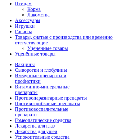
Птицам
Корма
Лакомства
Аксессуары
Игрушки
Гигиена
Товары, снятые с производства или временно
отстуствующие
Уцененные товары
Уценённые товары
Вакцины
Сыворотки и глобулины
Иммунные препараты и
пробиотики
Витаминно-минеральные
препараты
Противопаразитарные препараты
Противогрибковые препараты
Противовоспалительные
препараты
Гомеопатические средства
Лекарства для глаз
Лекарства для ушей
Успокоительные средства