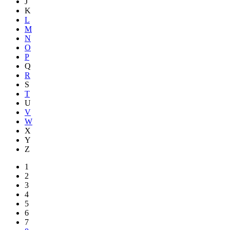
J
K
L
M
N
O
P
Q
R
S
T
U
V
W
X
Y
Z
1
2
3
4
5
6
7