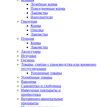
Лечебные корма
Повседневные корма
Лакомства
Наполнители
Грызунам
Корма
Опилки
Лакомства
Птицам
Корма
Лакомства
Аксессуары
Игрушки
Гигиена
Товары, снятые с производства или временно
отстуствующие
Уцененные товары
Уценённые товары
Вакцины
Сыворотки и глобулины
Иммунные препараты и
пробиотики
Витаминно-минеральные
препараты