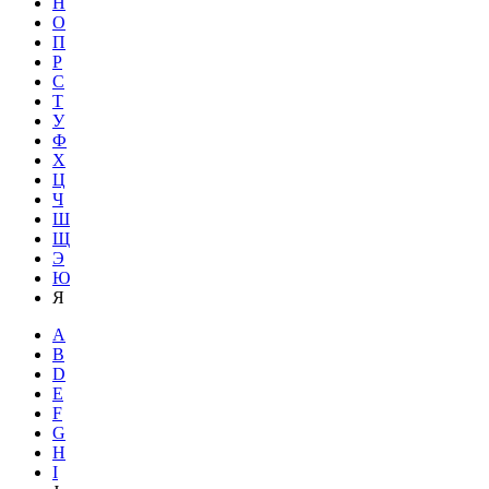
Н
О
П
Р
С
Т
У
Ф
Х
Ц
Ч
Ш
Щ
Э
Ю
Я
A
B
D
E
F
G
H
I