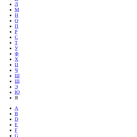
Л
М
Н
О
П
Р
С
Т
У
Ф
Х
Ц
Ч
Ш
Щ
Э
Ю
Я
A
B
D
E
F
G