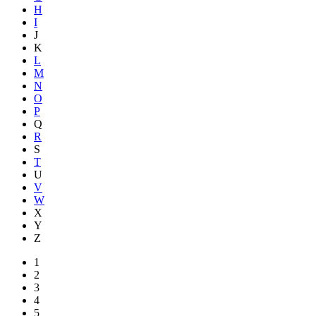
H
I
J
K
L
M
N
O
P
Q
R
S
T
U
V
W
X
Y
Z
1
2
3
4
5