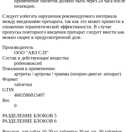
применение таблеток должно быть через 24 часа после
инъекции.
Следует избегать нарушения рекомендуемого интервала
между введениями препарата, так как это может привести к
снижению терапевтической эффективности. В случае
пропуска повторного введения препарат следует ввести как
можно скорее в предусмотренной дозе.
Производитель
ООО "АВЗ С-П"
Состав и действующие вещества
робенакоксиб
Показания к применению
артриты / артрозы / травмы (опорно-двигат. аппарат)
Формат
таблетки
GTIN
4603586015497
Вес
0
РАЗДЕЛЕНИЕ БЛОКОВ 5
РАЗДЕЛЕНИЕ БЛОКОВ 6
Роксиор, для собак 10-20 кг таблетки 20 мг, уп. 30 таблеток