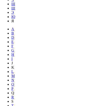
Ш
Щ
Э
Ю
Я
A
B
D
E
F
G
H
I
J
K
L
M
N
O
P
Q
R
S
T