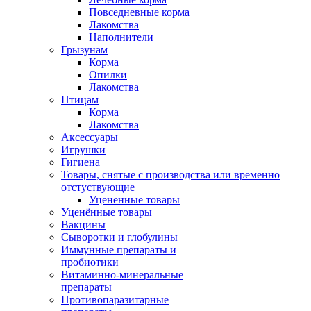
Повседневные корма
Лакомства
Наполнители
Грызунам
Корма
Опилки
Лакомства
Птицам
Корма
Лакомства
Аксессуары
Игрушки
Гигиена
Товары, снятые с производства или временно
отстуствующие
Уцененные товары
Уценённые товары
Вакцины
Сыворотки и глобулины
Иммунные препараты и
пробиотики
Витаминно-минеральные
препараты
Противопаразитарные