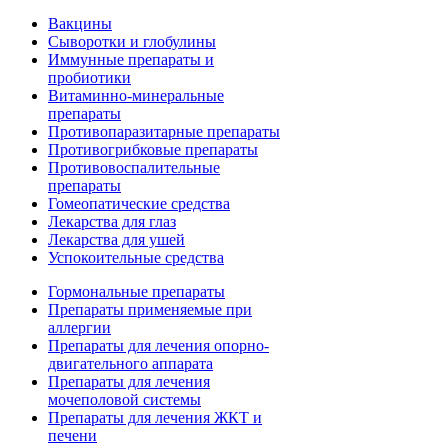
Вакцины
Сыворотки и глобулины
Иммунные препараты и
пробиотики
Витаминно-минеральные
препараты
Противопаразитарные препараты
Противогрибковые препараты
Противовоспалительные
препараты
Гомеопатические средства
Лекарства для глаз
Лекарства для ушей
Успокоительные средства
Гормональные препараты
Препараты применяемые при
аллергии
Препараты для лечения опорно-
двигательного аппарата
Препараты для лечения
мочеполовой системы
Препараты для лечения ЖКТ и
печени