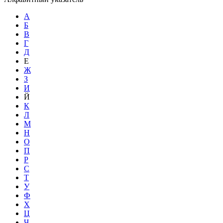
А
Б
В
Г
Д
Е
Ж
З
И
Й
К
Л
М
Н
О
П
Р
С
Т
У
Ф
Х
Ц
Ч