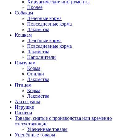
Хирургические инструменты
Прочее
Собакам
Лечебные корма
Повседневные корма
Лакомства
Кошкам
Лечебные корма
Повседневные корма
Лакомства
Наполнители
Грызунам
Корма
Опилки
Лакомства
Птицам
Корма
Лакомства
Аксессуары
Игрушки
Гигиена
Товары, снятые с производства или временно
отстуствующие
Уцененные товары
Уценённые товары