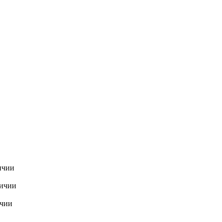
ичии
личии
ичии