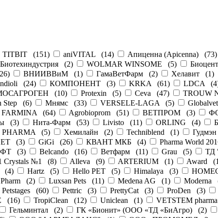
TITBIT
(
151
)
aniVITAL
(
14
)
Апиценна (Apicenna)
(
73
Биотехиндустрия
(
2
)
WOLMAR WINSOME
(
5
)
Биоцен
26
)
ВНИИВВиМ
(
1
)
ГамаВетФарм
(
2
)
Хелавит
(
1
)
ndioli
(
24
)
КОМПОНЕНТ
(
3
)
KRKA
(
61
)
LDCA
(
4
МОСАГРОГЕН
(
10
)
Protexin
(
5
)
Ceva
(
47
)
TROUW N
h Step
(
6
)
Мнямс
(
33
)
VERSELE-LAGA
(
5
)
Globalvet
FARMINA
(
64
)
Agrobioprom
(
51
)
ВЕТПРОМ
(
3
)
Ф
ты
(
3
)
Нита-Фарм
(
53
)
Livisto
(
11
)
ORLING
(
4
)
N PHARMA
(
5
)
Хемилайн
(
2
)
Techniblend
(
1
)
Гудмэн
ВЕТ
(
3
)
GiGi
(
26
)
КВАНТ МКБ
(
4
)
Pharma World 201
ФТ
(
3
)
Belcando
(
16
)
Ветфарм
(
11
)
Grau
(
5
)
ТД 
Crystals №1
(
8
)
Alleva
(
9
)
ARTERIUM
(
1
)
Award
(
(
4
)
Hartz
(
5
)
Hello PET
(
5
)
Himalaya
(
3
)
HOME
 Pharm
(
2
)
Luxsan Pets
(
11
)
Medena AG
(
1
)
Moderna
Petstages
(
60
)
Pettric
(
3
)
PrettyCat
(
3
)
ProDen
(
3
)
E
(
16
)
TropiClean
(
12
)
Uniclean
(
1
)
VETSTEM pharma 
Гельминтал
(
2
)
ГК «Бионит» (ООО «ТД «БиАгро)
(
2
)