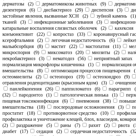
дерматозы
(
2
)
дерматомикозы животных
(
9
)
дерматом
дизентерия
(
6
)
дисбактериоз
(
29
)
диспепсия
(
3
)
ди
застойные явления, вызванные ХСН
(
2
)
зубной камень
(
1
тканей
(
3
)
инфекционные заболевания
(
3
)
инфекционн
катаральные воспаления слизистых оболочек
(
2
)
кахексия
конъюнктивит
(
22
)
копростаз
(
33
)
коронавирусный га
ксерофтальмия
(
2
)
легочная недостаточность
(
6
)
лейке
мальабсорбция
(
8
)
мастит
(
22
)
мастопатия
(
11
)
ме
микроспория
(
9
)
миксоматоз
(
20
)
миозиты
(
2
)
нал
некробактериоз
(
3
)
нематодоз
(
56
)
неприятный запах
нормализация микрофлоры кишечника
(
1
)
нормализация о
вмешательства
(
8
)
оптимизация процессов пищеварения
(
остеомиелиты
(
2
)
остеопороз
(
19
)
остеохондроз
(
9
)
отравления роденцитидами (крысиным ядом)
(
3
)
очищение
панлейкопения
(
26
)
паппиломатоз
(
6
)
парагрипп
(
(
32
)
пародонтоз
(
1
)
патологическая линька
(
1
)
перх
пищевая токсикоинфекция
(
6
)
пневмония
(
38
)
повыше
вмешательства
(
18
)
послеродовые осложнонения
(
3
)
п
простатит
(
18
)
противорвотное средство
(
10
)
профила
профилактика и уничтожение клещей, блох, власоедов, комар
(
2
)
раздражение
(
5
)
раны
(
7
)
рахит
(
2
)
рвота
(
диабет
(
17
)
седация
(
2
)
сердечная недостаточность
(
3