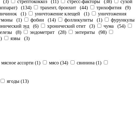
(
3
)
стрептококкоз
(
11
)
стресс-факторы
(
38
)
сухой
аппарат)
(
134
)
трахеит, бронхит
(
44
)
трихофития
(
9
)
 личинок
(
1
)
уничтожение клещей
(
1
)
уничтожения
гмоны
(
1
)
фобии
(
14
)
фолликулиты
(
1
)
фурункулы
онический зуд
(
6
)
хронический отит
(
3
)
чума
(
54
)
железы
(
8
)
эндометрит
(
28
)
энтериты
(
98
)
5
)
язвы
(
3
)
мясное ассорти
(
1
)
мясо
(
34
)
свинина
(
1
)
ягоды
(
13
)