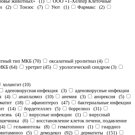
овье животных»
(
1
)
ООО «Т-Хелпер Клеточные
и
(
2
)
Тонзос
(
7
)
Уют
(
1
)
Фармакс
(
2
)
атный тип МКБ
(
70
)
оксалатный уролитиаз
(
4
)
 МКБ
(
64
)
уретрит
(
45
)
урологический синдром
(
3
)
холангит
(
10
)
аденовирусная инфекция
(
3
)
аденовирусные инфекции
я
(
4
)
анаплазмоз
(
10
)
анемия
(
3
)
анорексия
(
5
)
рматит
(
18
)
афаниптероз
(
47
)
бактериальные инфекции
ит
(
14
)
бордетелллез
(
5
)
боррелиоз
(
31
)
олезнь
(
4
)
вирусные инфекции
(
1
)
вирусный
кишечника
(
6
)
восстановление клеток печени, подавление
(
4
)
гельминтозы
(
8
)
гематопиноз
(
1
)
гиардиоз
овитаминоз
(
5
)
демодекоз
(
92
)
дерматиты
(
151
)