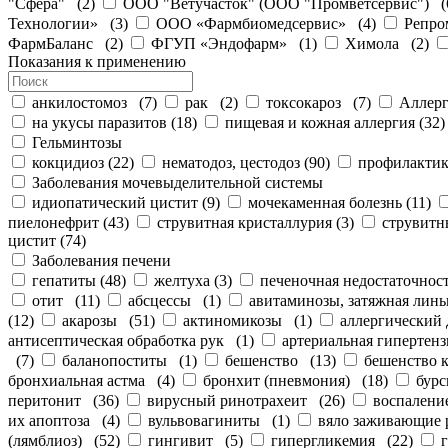
"Сфера"
(
2
)
ООО "Ветучасток" (ООО "Промветсервис")
(
Технологии»
(
3
)
ООО «Фармбиомедсервис»
(
4
)
Репро
ФармБаланс
(
2
)
ФГУП «Эндофарм»
(
1
)
Химола
(
2
)
Показания к применению
анкилостомоз
(
7
)
рак
(
2
)
токсокароз
(
7
)
Аллерг
на укусы паразитов
(
18
)
пищевая и кожная аллергия
(
32
)
Гельминтозы
кокцидиоз
(
22
)
нематодоз, цестодоз
(
90
)
профилактик
Заболевания мочевыделительной системы
идиопатический цистит
(
9
)
мочекаменная болезнь
(
11
)
пиелонефрит
(
43
)
струвитная кристаллурия
(
3
)
струвит
цистит
(
74
)
Заболевания печени
гепатиты
(
48
)
желтуха
(
3
)
печеночная недостаточнос
отит
(
11
)
абсцессы
(
1
)
авитаминозы, затяжная линь
(
12
)
акарозы
(
51
)
актиномикозы
(
1
)
аллергический 
антисептическая обработка рук
(
1
)
артериальная гипертенз
(
7
)
баланопоститы
(
1
)
бешенство
(
13
)
бешенство 
бронхиальная астма
(
4
)
бронхит (пневмония)
(
18
)
бур
перитонит
(
36
)
вирусный ринотрахеит
(
26
)
воспаление
их апоптоза
(
4
)
вульвовагиниты
(
1
)
вяло заживающие 
(лямблиоз)
(
52
)
гингивит
(
5
)
гипергликемия
(
22
)