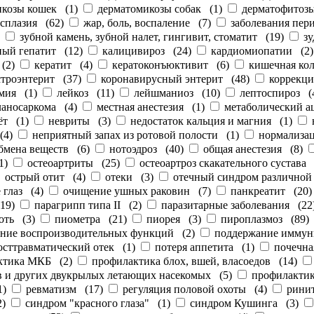
икозы кошек
(
1
)
дерматомикозы собак
(
1
)
дерматофитоз
сплазия
(
62
)
жар, боль, воспаление
(
7
)
заболевания пер
)
зубной камень, зубной налет, гингивит, стоматит
(
19
)
зу
ый гепатит
(
12
)
калицивироз
(
24
)
кардиомиопатии
(
2
(
2
)
кератит
(
4
)
кератоконъюктивит
(
6
)
кишечная ко
строэнтерит
(
37
)
коронавирусный энтерит
(
48
)
коррекци
мия
(
1
)
лейкоз
(
11
)
лейшманиоз
(
10
)
лептоспироз
(
ланосаркома
(
4
)
местная анестезия
(
1
)
метаболический а
ёт
(
1
)
невриты
(
3
)
недостаток кальция и магния
(
1
)
(
4
)
неприятный запах из ротовой полости
(
1
)
нормализац
бмена веществ
(
6
)
нотоэдроз
(
40
)
общая анестезия
(
8
)
1
)
остеоартриты
(
25
)
остеоартроз скакательного сустава
острый отит
(
4
)
отеки
(
3
)
отечный синдром различной
 глаз
(
4
)
очищение ушных раковин
(
7
)
панкреатит
(
20
19
)
парагрипп типа II
(
2
)
паразитарные заболевания
(
22
оть
(
3
)
пиометра
(
21
)
пиорея
(
3
)
пироплазмоз
(
89
)
ние воспроизводительных функций
(
2
)
поддержание иммун
осттравматический отек
(
1
)
потеря аппетита
(
1
)
почечна
ктика МКБ
(
2
)
профилактика блох, вшей, власоедов
(
14
)
ов и других двукрылых летающих насекомых
(
5
)
профилакти
1
)
ревматизм
(
17
)
регуляция половой охоты
(
4
)
рини
2
)
синдром "красного глаза"
(
1
)
синдром Кушинга
(
3
)