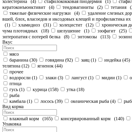
холестерина
(
4
)
стафилококковая пиодермия
(
1
)
стафи
кератоконъюнктивит
(
4
)
тендовагиниты
(
2
)
тетания
(
тяжелые физические нагрузки
(
4
)
удаление слезных до
вшей, блох, власоедов и иксодовых клещей и профилактика их
(
1
)
хламидиоз
(
31
)
холецистит
(
12
)
хроническая д
чума плотоядных
(
18
)
шелушение
(
1
)
эзофагит
(
25
)
энтеропатия с потерей белка
(
8
)
энтомозы
(
113
)
эозин
Вкус
мясо
баранина
(
30
)
говядина
(
92
)
заяц
(
1
)
индейка
(
45
)
телятина
(
12
)
ягненок
(
44
)
прочее
водоросли
(
1
)
злаки
(
3
)
лангуст
(
1
)
мидии
(
1
)
птица
гусь
(
1
)
курица
(
158
)
утка
(
18
)
рыба
камбала
(
1
)
лосось
(
39
)
океаническая рыба
(
4
)
рыб
Вид корма
влажный корм
(
165
)
консервированный корм
(
140
)
Упаковка