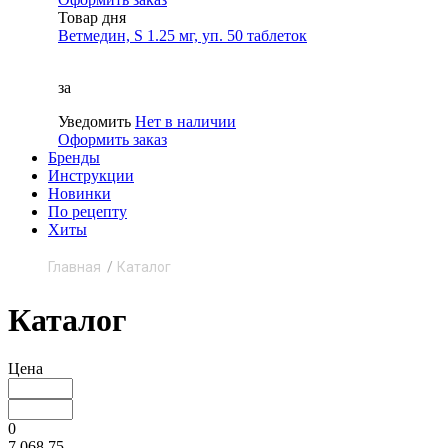
Товар дня
Ветмедин, S 1.25 мг, уп. 50 таблеток
за
Уведомить
Нет в наличии
Оформить заказ
Бренды
Инструкции
Новинки
По рецепту
Хиты
Главная
Каталог
Каталог
Цена
0
7 068.75