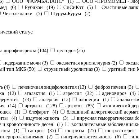
6
)
ООО "ФАРМБАЛАНС"
(
1
)
ООО «ПРОМОМЕД - Здор
мед
(
6
)
Рубикон
(
19
)
СиСиКэт
(
5
)
Счастливые лапк
Чистые лапки
(
5
)
Шурум-Бурум
(
2
)
ический статус
а дирофиляриоза
(
104
)
цестодоз
(
25
)
недержание мочи
(
3
)
оксалатная кристаллурия
(
2
)
оксал
ный тип МКБ
(
50
)
струвитный уролитиаз
(
3
)
уратный тип
ть
(
4
)
печеночная энцефолопатия
(
13
)
фиброз печени
(
3
)
ка
(
12
)
агалактия
(
1
)
агрессия
(
32
)
аденовироз
(
4
)
дерматит
(
73
)
аллергия
(
12
)
алопеции
(
1
)
анальгези
ия
(
14
)
артриты
(
128
)
артрозы
(
85
)
атопический де
кошек
(
1
)
блефарит
(
4
)
блошиный аллергический дермат
ситы
(
4
)
вздутие живота
(
3
)
вирусная геморрагическая б
 и кровоточивость десен
(
1
)
воспалительные заболевания 
раны
(
1
)
гастрит
(
35
)
гастриты
(
25
)
гастроэнтерит
гиперпролактинемия
(
2
)
гиперчувствительность
(
6
)
гип