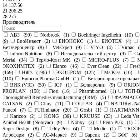
14 137.50
21 206.25
28 275
Производитель
АВЗ
(
90
)
Norbrook
(
1
)
Boehringer Ingelheim
(
10
)
(
9
)
БиоИнвест
(
2
)
БИОНОКС
(
1
)
БИОТЕХ
(
4
)
Ветзвероцентр
(
8
)
VetExpert
(
9
)
VIYO
(
4
)
Virbac
(
Inform Nutrition
(
8
)
Исследовательский центр
(
9
)
Ca
Merial
(
34
)
Термо-Конт МК
(
2
)
MICRO-PLUS
(
7
)
ЭКОХИМТЕХ
(
2
)
Elanco
(
46
)
Ever Clean
(
22
)
Fres
(
169
)
Hill’s
(
196
)
ЭКОПРОМ
(
125
)
Ms.Kiss
(
16
)
(
110
)
Euracon Pharma GmbH
(
1
)
Ветеринарные препара
ВИК (VIC)
(
50
)
ICF
(
1
)
Белкаролин
(
9
)
ORIO
PROPLAN
(
158
)
Fiori
(
16
)
Pharmbiomed
(
1
)
ТОП-
Thoroughbred Remedies manufacturing (TRM)
(
5
)
ФАРМАСО
CATSAN
(
2
)
Cliny
(
11
)
COLLAR
(
4
)
NATUReL №1 
Funcol
(
7
)
FURminator
(
20
)
Gosbi
(
1
)
HARTMANN
Karizoo
(
2
)
KONG
(
39
)
KRUUSE
(
23
)
Ledu Vet
Animal Health (Nobivac)
(
9
)
Nobby
(
3
)
Penn-Plax
(
1
)
Super Design
(
8
)
Teddy Pets
(
4
)
TJ Medic
(
1
)
TRIXI
Агрофарм
(
2
)
АС-Маркет
(
9
)
Барсик
(
2
)
БФГ
(
6
)