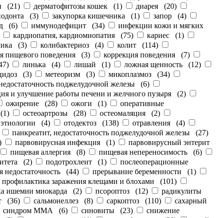
ы
(
21
)
дерматофитозы кошек
(
1
)
диарея
(
20
)
иодонта
(
3
)
закупорка кишечника
(
1
)
запор
(
4
)
д
(
6
)
иммунодефицит
(
34
)
инфекции кожи и мягких
)
кардиопатия, кардиомиопатия
(
75
)
кариес
(
1
)
лика
(
3
)
колибактериоз
(
4
)
колит
(
114
)
я пищевого поведения
(
3
)
коррекция поведения
(
7
)
47
)
линька
(
4
)
лишай
(
1
)
ложная щенность
(
12
)
цидоз
(
3
)
метеоризм
(
3
)
микоплазмоз
(
34
)
недостаточность поджелудочной железы
(
6
)
ия и улучшение работы печени и желчного пузыря
(
2
)
ожирение
(
28
)
ожоги
(
1
)
оперативные
(
1
)
остеоартрозы
(
28
)
остеомаляция
(
2
)
 этиологии
(
4
)
отодектоз
(
138
)
отравления
(
4
)
)
панкреатит, недостаточность поджелудочной железы
(
27
)
)
парвовирусная инфекция
(
1
)
парвовирусный энтерит
пищевая аллергия
(
8
)
пищевая непереносимость
(
6
)
итета
(
2
)
подотрохлеит
(
1
)
послеоперационные
я недостаточность
(
44
)
прерывание беременности
(
1
)
профилактика заражения клещами и блохами
(
101
)
ка ишемии миокарда
(
2
)
псороптоз
(
12
)
радикулиты
т
(
36
)
сальмонеллез
(
8
)
саркоптоз
(
110
)
сахарный
синдром ММА
(
6
)
синовиты
(
23
)
снижение