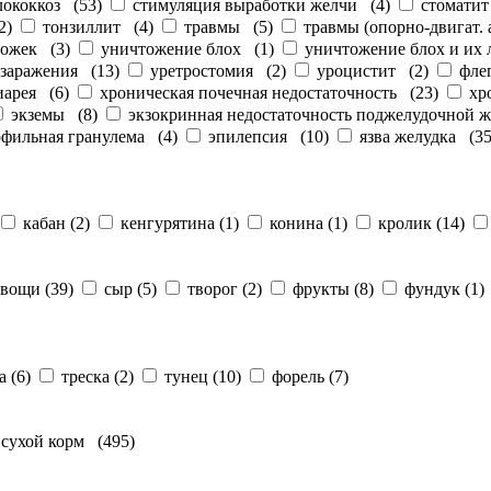
лококкоз
(
53
)
стимуляция выработки желчи
(
4
)
стоматит
2
)
тонзиллит
(
4
)
травмы
(
5
)
травмы (опорно-двигат. 
рожек
(
3
)
уничтожение блох
(
1
)
уничтожение блох и их
 заражения
(
13
)
уретростомия
(
2
)
уроцистит
(
2
)
фле
иарея
(
6
)
хроническая почечная недостаточность
(
23
)
хр
экземы
(
8
)
экзокринная недостаточность поджелудочной 
офильная гранулема
(
4
)
эпилепсия
(
10
)
язва желудка
(
3
кабан
(
2
)
кенгурятина
(
1
)
конина
(
1
)
кролик
(
14
)
овощи
(
39
)
сыр
(
5
)
творог
(
2
)
фрукты
(
8
)
фундук
(
1
)
а
(
6
)
треска
(
2
)
тунец
(
10
)
форель
(
7
)
сухой корм
(
495
)