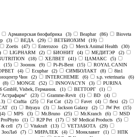
)
Армавирская биофабрика
(
3
)
Beaphar
(
86
)
Bioveta
тр
(
3
)
ВЕДА
(
29
)
ВЕТБИОХИМ
(
19
)
Zoetis
(
47
)
Enterozoo
(
2
)
Merck Animal Health
(
30
)
)
LIGPHARM
(
2
)
БИОНИТ
(
4
)
МЕДИТЭР
(
2
)
UTRITION
(
18
)
ХЕЛВЕТ
(
41
)
ЦАМАКС
(
5
)
(
15
)
Зооник
(
9
)
Pi-Pi-Bent
(
15
)
ROYAL CANIN
ОРВЕТ
(
4
)
Ecuphar
(
2
)
СИМБОЛАКТ
(
8
)
8in1
Биоцентр Чин
(
2
)
INTERCHEMIE
(
6
)
s.p. veterinaria
(
6
)
(
8
)
MONGE
(
52
)
INNOVACYN
(
3
)
PURINA
6 GmbH, Visbek, Германия.
(
1
)
ВЕТТОРГ
(
1
)
"Астрафарм"
(
23
)
Gramme-Revit
(
1
)
BD
(
4
)
13
)
Craftia
(
25
)
Fat Cat
(
12
)
Favet
(
4
)
flexi
(
2
)
CAT
(
1
)
Ibiyaya
(
3
)
Jackson Galaxy
(
2
)
JW Pet
(
15
)
(
4
)
MPS
(
3
)
Mr.Bruno
(
25
)
Mr.Kranch
(
6
)
MSD
ProPhyto
(
1
)
R2P Pet
(
17
)
SF Medical Products
(
5
)
& cell
(
7
)
Vitakraft
(
13
)
VЕТЗАБОТА
(
29
)
ЗооЛаб
(
7
)
МИРАЛЕК
(
4
)
Монклавит
(
1
)
НПК