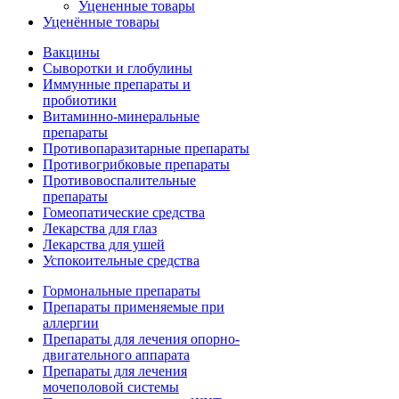
Уцененные товары
Уценённые товары
Вакцины
Сыворотки и глобулины
Иммунные препараты и
пробиотики
Витаминно-минеральные
препараты
Противопаразитарные препараты
Противогрибковые препараты
Противовоспалительные
препараты
Гомеопатические средства
Лекарства для глаз
Лекарства для ушей
Успокоительные средства
Гормональные препараты
Препараты применяемые при
аллергии
Препараты для лечения опорно-
двигательного аппарата
Препараты для лечения
мочеполовой системы