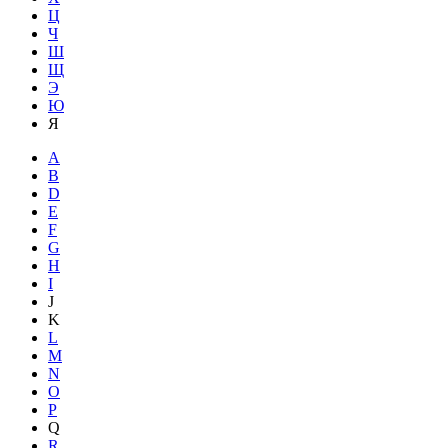
Ц
Ч
Ш
Щ
Э
Ю
Я
A
B
D
E
F
G
H
I
J
K
L
M
N
O
P
Q
R