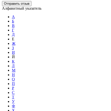
Отправить отзыв
Алфавитный указатель
А
Б
В
Г
Д
Е
Ж
З
И
Й
К
Л
М
Н
О
П
Р
С
Т
У
Ф
Х