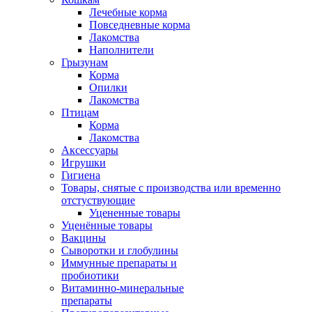
Лечебные корма
Повседневные корма
Лакомства
Наполнители
Грызунам
Корма
Опилки
Лакомства
Птицам
Корма
Лакомства
Аксессуары
Игрушки
Гигиена
Товары, снятые с производства или временно
отстуствующие
Уцененные товары
Уценённые товары
Вакцины
Сыворотки и глобулины
Иммунные препараты и
пробиотики
Витаминно-минеральные
препараты