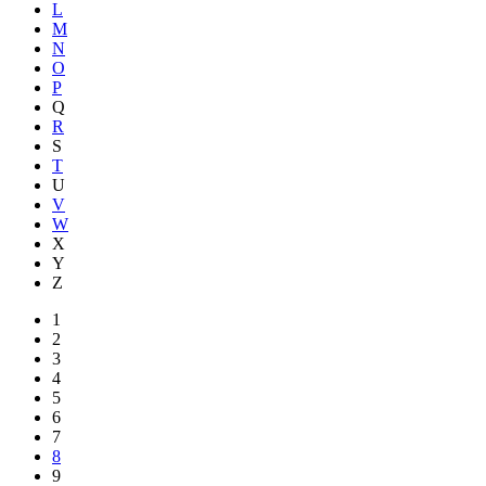
L
M
N
O
P
Q
R
S
T
U
V
W
X
Y
Z
1
2
3
4
5
6
7
8
9