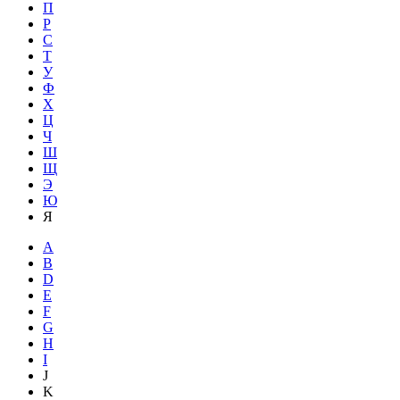
П
Р
С
Т
У
Ф
Х
Ц
Ч
Ш
Щ
Э
Ю
Я
A
B
D
E
F
G
H
I
J
K