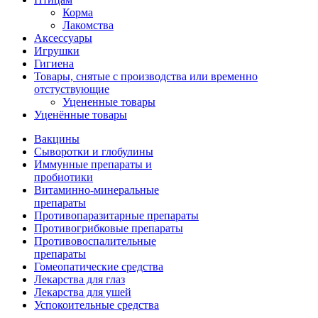
Корма
Лакомства
Аксессуары
Игрушки
Гигиена
Товары, снятые с производства или временно
отстуствующие
Уцененные товары
Уценённые товары
Вакцины
Сыворотки и глобулины
Иммунные препараты и
пробиотики
Витаминно-минеральные
препараты
Противопаразитарные препараты
Противогрибковые препараты
Противовоспалительные
препараты
Гомеопатические средства
Лекарства для глаз
Лекарства для ушей
Успокоительные средства