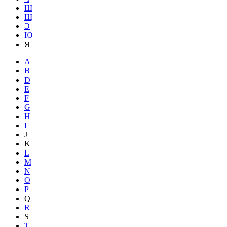
Ш
Щ
Э
Ю
Я
A
B
D
E
F
G
H
I
J
K
L
M
N
O
P
Q
R
S
T