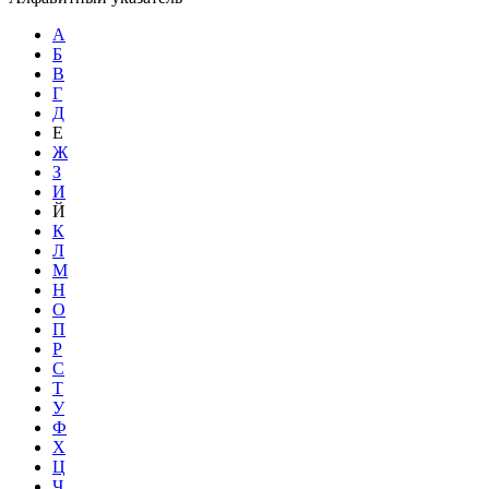
А
Б
В
Г
Д
Е
Ж
З
И
Й
К
Л
М
Н
О
П
Р
С
Т
У
Ф
Х
Ц
Ч