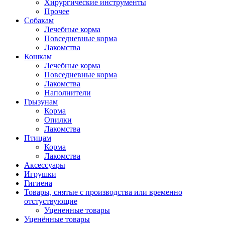
Хирургические инструменты
Прочее
Собакам
Лечебные корма
Повседневные корма
Лакомства
Кошкам
Лечебные корма
Повседневные корма
Лакомства
Наполнители
Грызунам
Корма
Опилки
Лакомства
Птицам
Корма
Лакомства
Аксессуары
Игрушки
Гигиена
Товары, снятые с производства или временно
отстуствующие
Уцененные товары
Уценённые товары