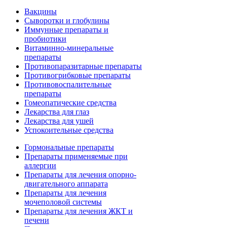
Вакцины
Сыворотки и глобулины
Иммунные препараты и
пробиотики
Витаминно-минеральные
препараты
Противопаразитарные препараты
Противогрибковые препараты
Противовоспалительные
препараты
Гомеопатические средства
Лекарства для глаз
Лекарства для ушей
Успокоительные средства
Гормональные препараты
Препараты применяемые при
аллергии
Препараты для лечения опорно-
двигательного аппарата
Препараты для лечения
мочеполовой системы
Препараты для лечения ЖКТ и
печени