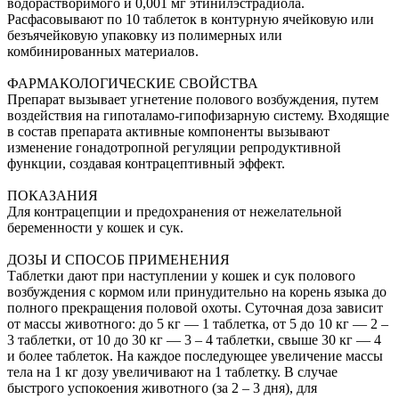
водорастворимого и 0,001 мг этинилэстрадиола.
Расфасовывают по 10 таблеток в контурную ячейковую или
безъячейковую упаковку из полимерных или
комбинированных материалов.
ФАРМАКОЛОГИЧЕСКИЕ СВОЙСТВА
Препарат вызывает угнетение полового возбуждения, путем
воздействия на гипоталамо-гипофизарную систему. Входящие
в состав препарата активные компоненты вызывают
изменение гонадотропной регуляции репродуктивной
функции, создавая контрацептивный эффект.
ПОКАЗАНИЯ
Для контрацепции и предохранения от нежелательной
беременности у кошек и сук.
ДОЗЫ И СПОСОБ ПРИМЕНЕНИЯ
Таблетки дают при наступлении у кошек и сук полового
возбуждения с кормом или принудительно на корень языка до
полного прекращения половой охоты. Суточная доза зависит
от массы животного: до 5 кг — 1 таблетка, от 5 до 10 кг — 2 –
3 таблетки, от 10 до 30 кг — 3 – 4 таблетки, свыше 30 кг — 4
и более таблеток. На каждое последующее увеличение массы
тела на 1 кг дозу увеличивают на 1 таблетку. В случае
быстрого успокоения животного (за 2 – 3 дня), для