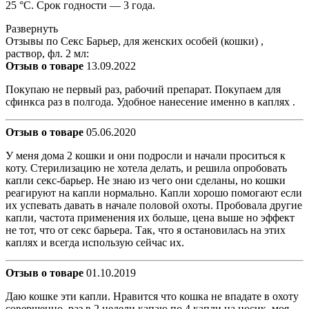
25 °С. Срок годности — 3 года.
Развернуть
Отзывы по Секс Барьер, для женских особей (кошки) ,
раствор, фл. 2 мл:
Отзыв о товаре
13.09.2022
Покупаю не первый раз, рабочий препарат. Покупаем для
сфинкса раз в полгода. Удобное нанесение именно в каплях .
Отзыв о товаре
05.06.2020
У меня дома 2 кошки и они подросли и начали проситься к
коту. Стерилизацию не хотела делать, и решила опробовать
капли секс-барьер. Не знаю из чего они сделаны, но кошки
реагируют на капли нормально. Капли хорошо помогают если
их успевать давать в начале половой охоты. Пробовала другие
капли, частота применения их больше, цена выше но эффект
не тот, что от секс барьера. Так, что я остановилась на этих
каплях и всегда использую сейчас их.
Отзыв о товаре
01.10.2019
Даю кошке эти капли. Нравится что кошка не впадате в охоту
совершенно. раз в 2 недели капаю по 4 капли на носик. моя