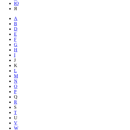
Ю
Я
A
B
D
E
F
G
H
I
J
K
L
M
N
O
P
Q
R
S
T
U
V
W