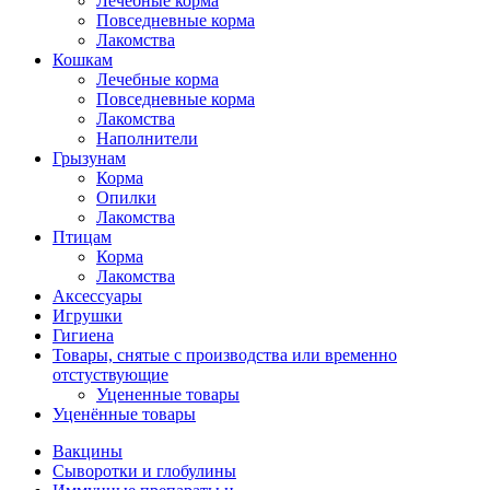
Лечебные корма
Повседневные корма
Лакомства
Кошкам
Лечебные корма
Повседневные корма
Лакомства
Наполнители
Грызунам
Корма
Опилки
Лакомства
Птицам
Корма
Лакомства
Аксессуары
Игрушки
Гигиена
Товары, снятые с производства или временно
отстуствующие
Уцененные товары
Уценённые товары
Вакцины
Сыворотки и глобулины