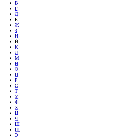
В
Г
Д
Е
Ж
З
И
Й
К
Л
М
Н
О
П
Р
С
Т
У
Ф
Х
Ц
Ч
Ш
Щ
Э