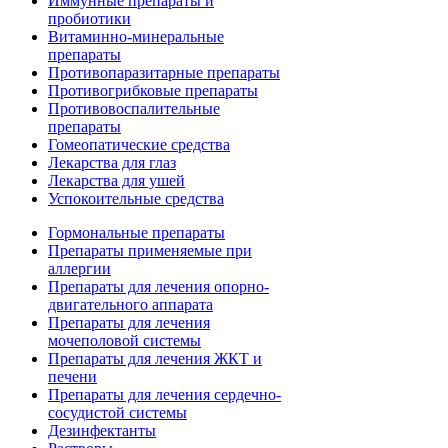
Иммунные препараты и
пробиотики
Витаминно-минеральные
препараты
Противопаразитарные препараты
Противогрибковые препараты
Противовоспалительные
препараты
Гомеопатические средства
Лекарства для глаз
Лекарства для ушей
Успокоительные средства
Гормональные препараты
Препараты применяемые при
аллергии
Препараты для лечения опорно-
двигательного аппарата
Препараты для лечения
мочеполовой системы
Препараты для лечения ЖКТ и
печени
Препараты для лечения сердечно-
сосудистой системы
Дезинфектанты