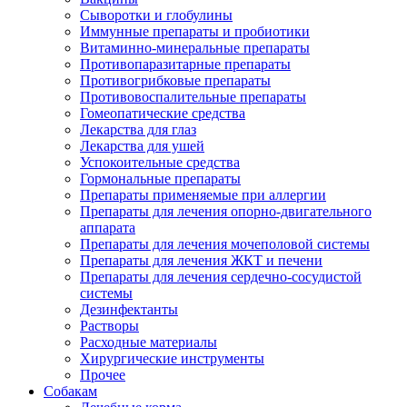
Сыворотки и глобулины
Иммунные препараты и пробиотики
Витаминно-минеральные препараты
Противопаразитарные препараты
Противогрибковые препараты
Противовоспалительные препараты
Гомеопатические средства
Лекарства для глаз
Лекарства для ушей
Успокоительные средства
Гормональные препараты
Препараты применяемые при аллергии
Препараты для лечения опорно-двигательного
аппарата
Препараты для лечения мочеполовой системы
Препараты для лечения ЖКТ и печени
Препараты для лечения сердечно-сосудистой
системы
Дезинфектанты
Растворы
Расходные материалы
Хирургические инструменты
Прочее
Собакам