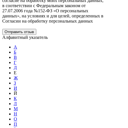
согласие на обработку моих персональных данных,
в соответствии с Федеральным законом от
27.07.2006 года №152-ФЗ «О персональных
данных», на условиях и для целей, определенных в
Согласии на обработку персональных данных
Отправить отзыв
Алфавитный указатель
А
Б
В
Г
Д
Е
Ж
З
И
Й
К
Л
М
Н
О
П