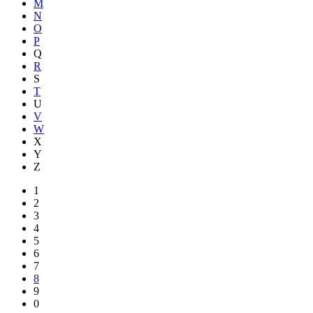
M
N
O
P
Q
R
S
T
U
V
W
X
Y
Z
1
2
3
4
5
6
7
8
9
0