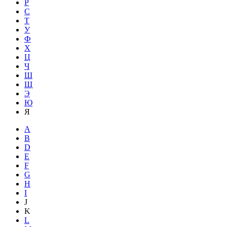
Р
С
Т
У
Ф
Х
Ц
Ч
Ш
Щ
Э
Ю
Я
A
B
D
E
F
G
H
I
J
K
L