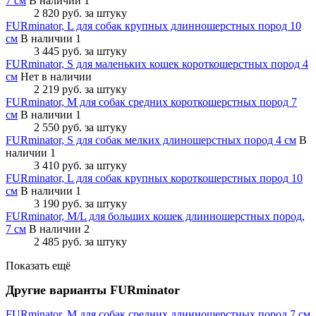
7 см
В наличии 1
2 820 руб.
за штуку
FURminator, L для собак крупных длинношерстных пород 10
см
В наличии 1
3 445 руб.
за штуку
FURminator, S для маленьких кошек короткошерстных пород 4
см
Нет в наличии
2 219 руб.
за штуку
FURminator, M для собак средних короткошерстных пород 7
см
В наличии 1
2 550 руб.
за штуку
FURminator, S для собак мелких длиношерстных пород 4 см
В
наличии 1
3 410 руб.
за штуку
FURminator, L для собак крупных короткошерстных пород 10
см
В наличии 1
3 190 руб.
за штуку
FURminator, M/L для больших кошек длинношерстных пород,
7 см
В наличии 2
2 485 руб.
за штуку
Показать ещё
Другие варианты FURminator
FURminator, M для собак средних длинношерстных пород 7 см