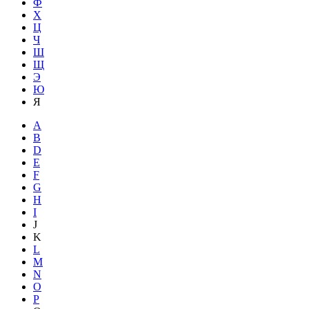
Ф
Х
Ц
Ч
Ш
Щ
Э
Ю
Я
A
B
D
E
F
G
H
I
J
K
L
M
N
O
P