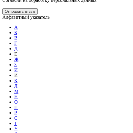
Согласии на обработку персональных данных
Отправить отзыв
Алфавитный указатель
А
Б
В
Г
Д
Е
Ж
З
И
Й
К
Л
М
Н
О
П
Р
С
Т
У