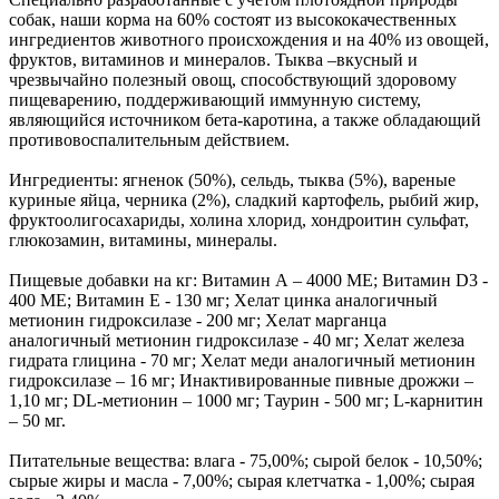
собак, наши корма на 60% состоят из высококачественных
ингредиентов животного происхождения и на 40% из овощей,
фруктов, витаминов и минералов. Тыква –вкусный и
чрезвычайно полезный овощ, способствующий здоровому
пищеварению, поддерживающий иммунную систему,
являющийся источником бета-каротина, а также обладающий
противовоспалительным действием.
Ингредиенты: ягненок (50%), сельдь, тыква (5%), вареные
куриные яйца, черника (2%), сладкий картофель, рыбий жир,
фруктоолигосахариды, холина хлорид, хондроитин сульфат,
глюкозамин, витамины, минералы.
Пищевые добавки на кг: Витамин А – 4000 МЕ; Витамин D3 -
400 МЕ; Витамин Е - 130 мг; Хелат цинка аналогичный
метионин гидроксилазе - 200 мг; Хелат марганца
аналогичный метионин гидроксилазе - 40 мг; Хелат железа
гидрата глицина - 70 мг; Хелат меди аналогичный метионин
гидроксилазе – 16 мг; Инактивированные пивные дрожжи –
1,10 мг; DL-метионин – 1000 мг; Таурин - 500 мг; L-карнитин
– 50 мг.
Питательные вещества: влага - 75,00%; сырой белок - 10,50%;
сырые жиры и масла - 7,00%; сырая клетчатка - 1,00%; сырая