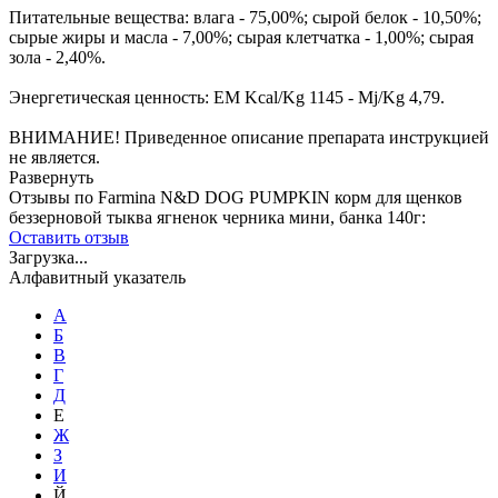
Питательные вещества: влага - 75,00%; сырой белок - 10,50%;
сырые жиры и масла - 7,00%; сырая клетчатка - 1,00%; сырая
зола - 2,40%.
Энергетическая ценность: EM Kcal/Kg 1145 - Mj/Kg 4,79.
ВНИМАНИЕ! Приведенное описание препарата инструкцией
не является.
Развернуть
Отзывы по Farmina N&D DOG PUMPKIN корм для щенков
беззерновой тыква ягненок черника мини, банка 140г:
Оставить отзыв
Загрузка...
Алфавитный указатель
А
Б
В
Г
Д
Е
Ж
З
И
Й