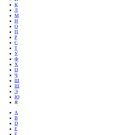
К
Л
М
Н
О
П
Р
С
Т
У
Ф
Х
Ц
Ч
Ш
Щ
Э
Ю
Я
A
B
D
E
F