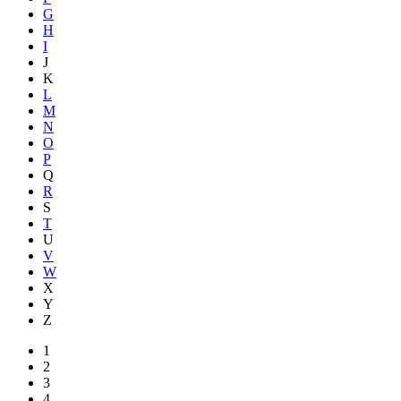
G
H
I
J
K
L
M
N
O
P
Q
R
S
T
U
V
W
X
Y
Z
1
2
3
4