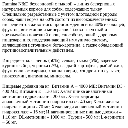
Farmina N&D беззерновой с тыквой – линия беззерновых
натуральных кормов для собак, содержащих тыкву.
Специально разработанные с учетом плотоядной природы
собак, наши корма на 60% состоят из высококачественных
ингредиентов животного происхождения и на 40% из овощей,
фруктов, витаминов и минералов. Тыква –вкусный и
чрезвычайно полезный овощ, способствующий здоровому
пищеварению, поддерживающий иммунную систему,
являющийся источником бета-каротина, а также обладающий
противовоспалительным действием.
Ингредиенты: ягненок (50%), сельдь, тыква (5%), вареные
куриные яйца, черника (2%), сладкий картофель, рыбий жир,
фруктоолигосахариды, холина хлорид, хондроитин сульфат,
глюкозамин, витамины, минералы.
Пищевые добавки на кг: Витамин А – 4000 МЕ; Витамин D3 -
400 МЕ; Витамин Е - 130 мг; Хелат цинка аналогичный
метионин гидроксилазе - 200 мг; Хелат марганца
аналогичный метионин гидроксилазе - 40 мг; Хелат железа
гидрата глицина - 70 мг; Хелат меди аналогичный метионин
гидроксилазе – 16 мг; Инактивированные пивные дрожжи –
1,10 мг; DL-метионин – 1000 мг; Таурин - 500 мг; L-карнитин
– 50 мг.