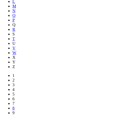
L
M
N
O
P
Q
R
S
T
U
V
W
X
Y
Z
1
2
3
4
5
6
7
8
9