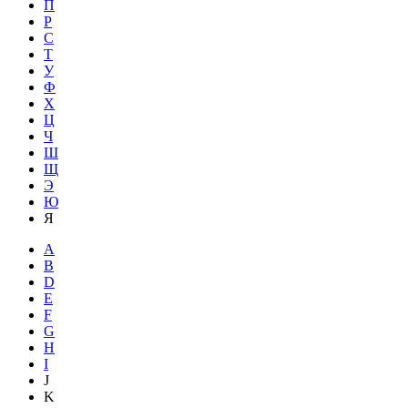
П
Р
С
Т
У
Ф
Х
Ц
Ч
Ш
Щ
Э
Ю
Я
A
B
D
E
F
G
H
I
J
K