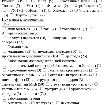
Рубикон
(
19
)
СиСиКэт
(
5
)
Счастливые лапки
(
2
)
Тонзос
(
7
)
Уют
(
1
)
Фармакс
(
2
)
ФармБаланс
(
2
)
ФГУП «Эндофарм»
(
1
)
Химола
(
2
)
Чистые лапки
(
5
)
Шурум-Бурум
(
2
)
Показания к применению
анкилостомоз
(
7
)
рак
(
2
)
токсокароз
(
7
)
Аллергический статус
на укусы паразитов
(
18
)
пищевая и кожная
аллергия
(
32
)
Гельминтозы
кокцидиоз
(
22
)
нематодоз, цестодоз
(
90
)
профилактика дирофиляриоза
(
104
)
цестодоз
(
25
)
Заболевания мочевыделительной системы
идиопатический цистит
(
9
)
мочекаменная болезнь
(
11
)
недержание мочи
(
3
)
оксалатная кристаллурия
(
2
)
оксалатный тип МКБ
(
70
)
оксалатный уролитиаз
(
4
)
пиелонефрит
(
43
)
струвитная кристаллурия
(
3
)
струвитный тип МКБ
(
50
)
струвитный уролитиаз
(
3
)
уратный тип МКБ
(
64
)
уретрит
(
45
)
урологический
синдром
(
3
)
цистит
(
74
)
Заболевания печени
гепатиты
(
48
)
желтуха
(
3
)
печеночная