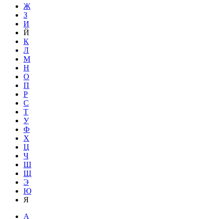
Ж
З
И
Й
К
Л
М
Н
О
П
Р
С
Т
У
Ф
Х
Ц
Ч
Ш
Щ
Э
Ю
Я
A