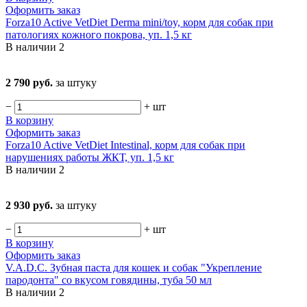
Оформить заказ
Forza10 Active VetDiet Derma mini/toy, корм для собак при
патологиях кожного покрова, уп. 1,5 кг
В наличии
2
2 790 руб.
за штуку
−
+
шт
В корзину
Оформить заказ
Forza10 Active VetDiet Intestinal, корм для собак при
нарушениях работы ЖКТ, уп. 1,5 кг
В наличии
2
2 930 руб.
за штуку
−
+
шт
В корзину
Оформить заказ
V.A.D.C. Зубная паста для кошек и собак "Укрепление
пародонта" со вкусом говядины, туба 50 мл
В наличии
2