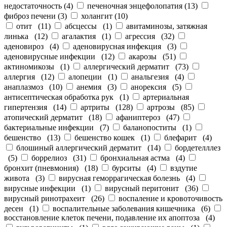
недостаточность
(
4
)
печеночная энцефолопатия
(
13
)
фиброз печени
(
3
)
холангит
(
10
)
отит
(
11
)
абсцессы
(
1
)
авитаминозы, затяжная
линька
(
12
)
агалактия
(
1
)
агрессия
(
32
)
аденовироз
(
4
)
аденовирусная инфекция
(
3
)
аденовирусные инфекции
(
12
)
акарозы
(
51
)
актиномикозы
(
1
)
аллергический дерматит
(
73
)
аллергия
(
12
)
алопеции
(
1
)
анальгезия
(
4
)
анаплазмоз
(
10
)
анемия
(
3
)
анорексия
(
5
)
антисептическая обработка рук
(
1
)
артериальная
гипертензия
(
14
)
артриты
(
128
)
артрозы
(
85
)
атопический дерматит
(
18
)
афаниптероз
(
47
)
бактериальные инфекции
(
7
)
баланопоститы
(
1
)
бешенство
(
13
)
бешенство кошек
(
1
)
блефарит
(
4
)
блошиный аллергический дерматит
(
14
)
бордетелллез
(
5
)
боррелиоз
(
31
)
бронхиальная астма
(
4
)
бронхит (пневмония)
(
18
)
бурситы
(
4
)
вздутие
живота
(
3
)
вирусная геморрагическая болезнь
(
4
)
вирусные инфекции
(
1
)
вирусный перитонит
(
36
)
вирусный ринотрахеит
(
26
)
воспаление и кровоточивость
десен
(
1
)
воспалительные заболевания кишечника
(
6
)
восстановление клеток печени, подавление их апоптоза
(
4
)