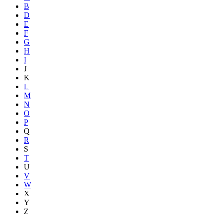
B
D
E
F
G
H
I
J
K
L
M
N
O
P
Q
R
S
T
U
V
W
X
Y
Z