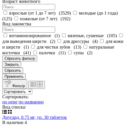
Возраст животного
взрослые (от 1 до 7 лет)
(
3529
)
молодые (до 1 года)
(
125
)
пожилые (от 7 лет)
(
192
)
Вид лакомства
витаминизированное
(
1
)
вяленые, сушеные
(
105
)
для выведения шерсти
(
2
)
для дрессуры
(
4
)
для кожи
и шерсти
(
1
)
для чистки зубов
(
13
)
натуральные
косточки
(
41
)
палочки
(
11
)
супы
(
2
)
Сбросить фильтр
Закрыть
Сбросить
Применить
Фильтр
Сортировать:
по цене
по названию
Вид списка:
Диугард, 0.75 мг, уп. 30 таблеток
В наличии
4