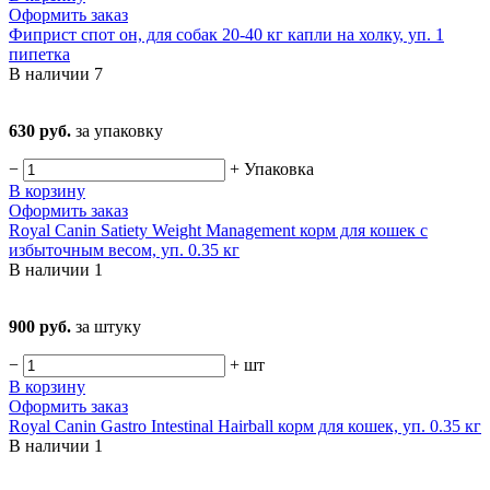
Оформить заказ
Фиприст спот он, для собак 20-40 кг капли на холку, уп. 1
пипетка
В наличии
7
630 руб.
за упаковку
−
+
Упаковка
В корзину
Оформить заказ
Royal Canin Satiety Weight Management корм для кошек с
избыточным весом, уп. 0.35 кг
В наличии
1
900 руб.
за штуку
−
+
шт
В корзину
Оформить заказ
Royal Canin Gastro Intestinal Hairball корм для кошек, уп. 0.35 кг
В наличии
1