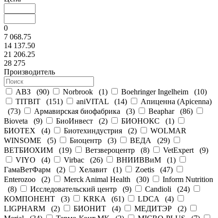
0
7 068.75
14 137.50
21 206.25
28 275
Производитель
АВЗ
(
90
)
Norbrook
(
1
)
Boehringer Ingelheim
(
10
)
TITBIT
(
151
)
aniVITAL
(
14
)
Апиценна (Apicenna)
(
73
)
Армавирская биофабрика
(
3
)
Beaphar
(
86
)
Bioveta
(
9
)
БиоИнвест
(
2
)
БИОНОКС
(
1
)
БИОТЕХ
(
4
)
Биотехиндустрия
(
2
)
WOLMAR
WINSOME
(
5
)
Биоцентр
(
3
)
ВЕДА
(
29
)
ВЕТБИОХИМ
(
19
)
Ветзвероцентр
(
8
)
VetExpert
(
9
)
VIYO
(
4
)
Virbac
(
26
)
ВНИИВВиМ
(
1
)
ГамаВетФарм
(
2
)
Хелавит
(
1
)
Zoetis
(
47
)
Enterozoo
(
2
)
Merck Animal Health
(
30
)
Inform Nutrition
(
8
)
Исследовательский центр
(
9
)
Candioli
(
24
)
КОМПОНЕНТ
(
3
)
KRKA
(
61
)
LDCA
(
4
)
LIGPHARM
(
2
)
БИОНИТ
(
4
)
МЕДИТЭР
(
2
)