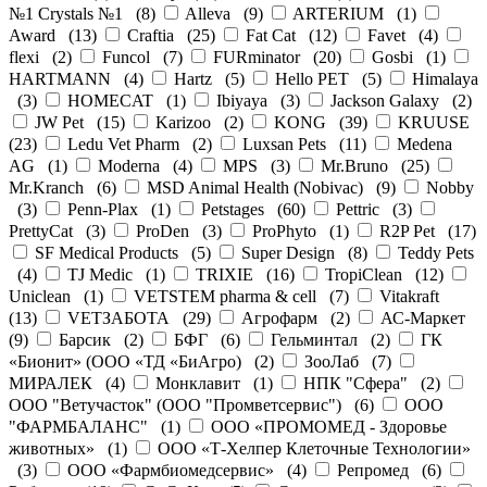
№1 Crystals №1
(
8
)
Alleva
(
9
)
ARTERIUM
(
1
)
Award
(
13
)
Craftia
(
25
)
Fat Cat
(
12
)
Favet
(
4
)
flexi
(
2
)
Funcol
(
7
)
FURminator
(
20
)
Gosbi
(
1
)
HARTMANN
(
4
)
Hartz
(
5
)
Hello PET
(
5
)
Himalaya
(
3
)
HOMECAT
(
1
)
Ibiyaya
(
3
)
Jackson Galaxy
(
2
)
JW Pet
(
15
)
Karizoo
(
2
)
KONG
(
39
)
KRUUSE
(
23
)
Ledu Vet Pharm
(
2
)
Luxsan Pets
(
11
)
Medena
AG
(
1
)
Moderna
(
4
)
MPS
(
3
)
Mr.Bruno
(
25
)
Mr.Kranch
(
6
)
MSD Animal Health (Nobivac)
(
9
)
Nobby
(
3
)
Penn-Plax
(
1
)
Petstages
(
60
)
Pettric
(
3
)
PrettyCat
(
3
)
ProDen
(
3
)
ProPhyto
(
1
)
R2P Pet
(
17
)
SF Medical Products
(
5
)
Super Design
(
8
)
Teddy Pets
(
4
)
TJ Medic
(
1
)
TRIXIE
(
16
)
TropiClean
(
12
)
Uniclean
(
1
)
VETSTEM pharma & cell
(
7
)
Vitakraft
(
13
)
VЕТЗАБОТА
(
29
)
Агрофарм
(
2
)
АС-Маркет
(
9
)
Барсик
(
2
)
БФГ
(
6
)
Гельминтал
(
2
)
ГК
«Бионит» (ООО «ТД «БиАгро)
(
2
)
ЗооЛаб
(
7
)
МИРАЛЕК
(
4
)
Монклавит
(
1
)
НПК "Сфера"
(
2
)
ООО "Ветучасток" (ООО "Промветсервис")
(
6
)
ООО
"ФАРМБАЛАНС"
(
1
)
ООО «ПРОМОМЕД - Здоровье
животных»
(
1
)
ООО «Т-Хелпер Клеточные Технологии»
(
3
)
ООО «Фармбиомедсервис»
(
4
)
Репромед
(
6
)