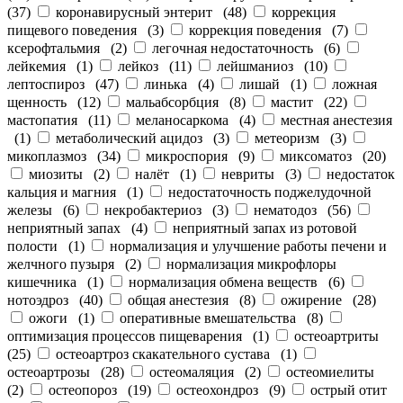
(
37
)
коронавирусный энтерит
(
48
)
коррекция
пищевого поведения
(
3
)
коррекция поведения
(
7
)
ксерофтальмия
(
2
)
легочная недостаточность
(
6
)
лейкемия
(
1
)
лейкоз
(
11
)
лейшманиоз
(
10
)
лептоспироз
(
47
)
линька
(
4
)
лишай
(
1
)
ложная
щенность
(
12
)
мальабсорбция
(
8
)
мастит
(
22
)
мастопатия
(
11
)
меланосаркома
(
4
)
местная анестезия
(
1
)
метаболический ацидоз
(
3
)
метеоризм
(
3
)
микоплазмоз
(
34
)
микроспория
(
9
)
миксоматоз
(
20
)
миозиты
(
2
)
налёт
(
1
)
невриты
(
3
)
недостаток
кальция и магния
(
1
)
недостаточность поджелудочной
железы
(
6
)
некробактериоз
(
3
)
нематодоз
(
56
)
неприятный запах
(
4
)
неприятный запах из ротовой
полости
(
1
)
нормализация и улучшение работы печени и
желчного пузыря
(
2
)
нормализация микрофлоры
кишечника
(
1
)
нормализация обмена веществ
(
6
)
нотоэдроз
(
40
)
общая анестезия
(
8
)
ожирение
(
28
)
ожоги
(
1
)
оперативные вмешательства
(
8
)
оптимизация процессов пищеварения
(
1
)
остеоартриты
(
25
)
остеоартроз скакательного сустава
(
1
)
остеоартрозы
(
28
)
остеомаляция
(
2
)
остеомиелиты
(
2
)
остеопороз
(
19
)
остеохондроз
(
9
)
острый отит