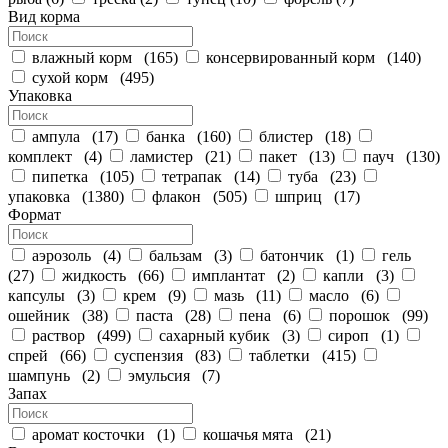
Вид корма
влажный корм
(
165
)
консервированный корм
(
140
)
сухой корм
(
495
)
Упаковка
ампула
(
17
)
банка
(
160
)
блистер
(
18
)
комплект
(
4
)
ламистер
(
21
)
пакет
(
13
)
пауч
(
130
)
пипетка
(
105
)
тетрапак
(
14
)
туба
(
23
)
упаковка
(
1380
)
флакон
(
505
)
шприц
(
17
)
Формат
аэрозоль
(
4
)
бальзам
(
3
)
батончик
(
1
)
гель
(
27
)
жидкость
(
66
)
имплантат
(
2
)
капли
(
3
)
капсулы
(
3
)
крем
(
9
)
мазь
(
11
)
масло
(
6
)
ошейник
(
38
)
паста
(
28
)
пена
(
6
)
порошок
(
99
)
раствор
(
499
)
сахарный кубик
(
3
)
сироп
(
1
)
спрей
(
66
)
суспензия
(
83
)
таблетки
(
415
)
шампунь
(
2
)
эмульсия
(
7
)
Запах
аромат косточки
(
1
)
кошачья мята
(
21
)