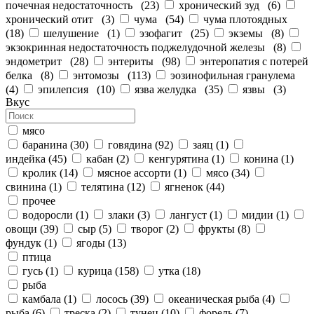
почечная недостаточность
(
23
)
хронический зуд
(
6
)
хронический отит
(
3
)
чума
(
54
)
чума плотоядных
(
18
)
шелушение
(
1
)
эзофагит
(
25
)
экземы
(
8
)
экзокринная недостаточность поджелудочной железы
(
8
)
эндометрит
(
28
)
энтериты
(
98
)
энтеропатия с потерей
белка
(
8
)
энтомозы
(
113
)
эозинофильная гранулема
(
4
)
эпилепсия
(
10
)
язва желудка
(
35
)
язвы
(
3
)
Вкус
мясо
баранина
(
30
)
говядина
(
92
)
заяц
(
1
)
индейка
(
45
)
кабан
(
2
)
кенгурятина
(
1
)
конина
(
1
)
кролик
(
14
)
мясное ассорти
(
1
)
мясо
(
34
)
свинина
(
1
)
телятина
(
12
)
ягненок
(
44
)
прочее
водоросли
(
1
)
злаки
(
3
)
лангуст
(
1
)
мидии
(
1
)
овощи
(
39
)
сыр
(
5
)
творог
(
2
)
фрукты
(
8
)
фундук
(
1
)
ягоды
(
13
)
птица
гусь
(
1
)
курица
(
158
)
утка
(
18
)
рыба
камбала
(
1
)
лосось
(
39
)
океаническая рыба
(
4
)
рыба
(
6
)
треска
(
2
)
тунец
(
10
)
форель
(
7
)