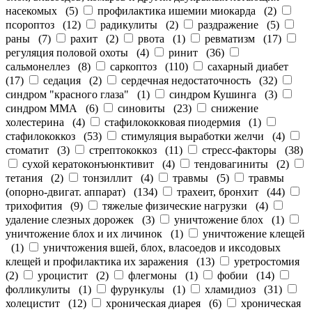
насекомых
(
5
)
профилактика ишемии миокарда
(
2
)
псороптоз
(
12
)
радикулиты
(
2
)
раздражение
(
5
)
раны
(
7
)
рахит
(
2
)
рвота
(
1
)
ревматизм
(
17
)
регуляция половой охоты
(
4
)
ринит
(
36
)
сальмонеллез
(
8
)
саркоптоз
(
110
)
сахарный диабет
(
17
)
седация
(
2
)
сердечная недостаточность
(
32
)
синдром "красного глаза"
(
1
)
синдром Кушинга
(
3
)
синдром ММА
(
6
)
синовиты
(
23
)
снижение
холестерина
(
4
)
стафилококковая пиодермия
(
1
)
стафилококкоз
(
53
)
стимуляция выработки желчи
(
4
)
стоматит
(
3
)
стрептококкоз
(
11
)
стресс-факторы
(
38
)
сухой кератоконъюнктивит
(
4
)
тендовагиниты
(
2
)
тетания
(
2
)
тонзиллит
(
4
)
травмы
(
5
)
травмы
(опорно-двигат. аппарат)
(
134
)
трахеит, бронхит
(
44
)
трихофития
(
9
)
тяжелые физические нагрузки
(
4
)
удаление слезных дорожек
(
3
)
уничтожение блох
(
1
)
уничтожение блох и их личинок
(
1
)
уничтожение клещей
(
1
)
уничтожения вшей, блох, власоедов и иксодовых
клещей и профилактика их заражения
(
13
)
уретростомия
(
2
)
уроцистит
(
2
)
флегмоны
(
1
)
фобии
(
14
)
фолликулиты
(
1
)
фурункулы
(
1
)
хламидиоз
(
31
)
холецистит
(
12
)
хроническая диарея
(
6
)
хроническая