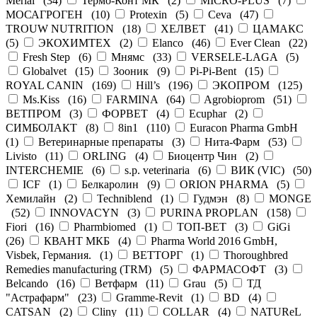
Merial
(
34
)
Термо-Конт МК
(
2
)
MICRO-PLUS
(
7
)
МОСАГРОГЕН
(
10
)
Protexin
(
5
)
Ceva
(
47
)
TROUW NUTRITION
(
18
)
ХЕЛВЕТ
(
41
)
ЦАМАКС
(
5
)
ЭКОХИМТЕХ
(
2
)
Elanco
(
46
)
Ever Clean
(
22
)
Fresh Step
(
6
)
Мнямс
(
33
)
VERSELE-LAGA
(
5
)
Globalvet
(
15
)
Зооник
(
9
)
Pi-Pi-Bent
(
15
)
ROYAL CANIN
(
169
)
Hill’s
(
196
)
ЭКОПРОМ
(
125
)
Ms.Kiss
(
16
)
FARMINA
(
64
)
Agrobioprom
(
51
)
ВЕТПРОМ
(
3
)
ФОРВЕТ
(
4
)
Ecuphar
(
2
)
СИМБОЛАКТ
(
8
)
8in1
(
110
)
Euracon Pharma GmbH
(
1
)
Ветеринарные препараты
(
3
)
Нита-Фарм
(
53
)
Livisto
(
11
)
ORLING
(
4
)
Биоцентр Чин
(
2
)
INTERCHEMIE
(
6
)
s.p. veterinaria
(
6
)
ВИК (VIC)
(
50
)
ICF
(
1
)
Белкаролин
(
9
)
ORION PHARMA
(
5
)
Хемилайн
(
2
)
Techniblend
(
1
)
Гудмэн
(
8
)
MONGE
(
52
)
INNOVACYN
(
3
)
PURINA PROPLAN
(
158
)
Fiori
(
16
)
Pharmbiomed
(
1
)
ТОП-ВЕТ
(
3
)
GiGi
(
26
)
КВАНТ МКБ
(
4
)
Pharma World 2016 GmbH,
Visbek, Германия.
(
1
)
ВЕТТОРГ
(
1
)
Thoroughbred
Remedies manufacturing (TRM)
(
5
)
ФАРМАСОФТ
(
3
)
Belcando
(
16
)
Ветфарм
(
11
)
Grau
(
5
)
ТД
"Астрафарм"
(
23
)
Gramme-Revit
(
1
)
BD
(
4
)
CATSAN
(
2
)
Cliny
(
11
)
COLLAR
(
4
)
NATUReL