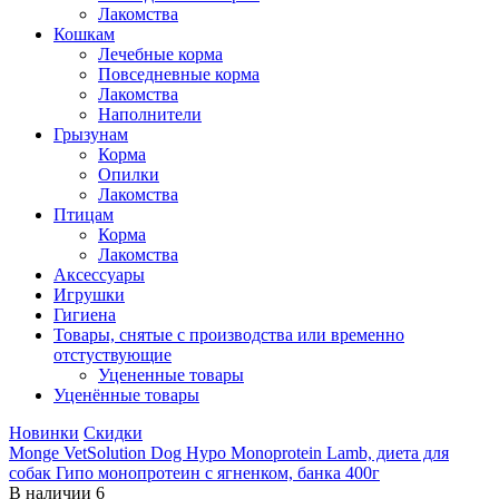
Лакомства
Кошкам
Лечебные корма
Повседневные корма
Лакомства
Наполнители
Грызунам
Корма
Опилки
Лакомства
Птицам
Корма
Лакомства
Аксессуары
Игрушки
Гигиена
Товары, снятые с производства или временно
отстуствующие
Уцененные товары
Уценённые товары
Новинки
Скидки
Monge VetSolution Dog Hypo Monoprotein Lamb, диета для
собак Гипо монопротеин с ягненком, банка 400г
В наличии
6