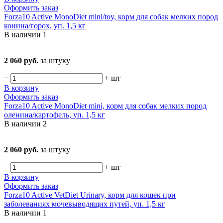
Оформить заказ
Forza10 Active MonoDiet mini/toy, корм для собак мелких пород
конина/горох, уп. 1,5 кг
В наличии
1
2 060 руб.
за штуку
−
+
шт
В корзину
Оформить заказ
Forza10 Active MonoDiet mini, корм для собак мелких пород
оленина/картофель, уп. 1,5 кг
В наличии
2
2 060 руб.
за штуку
−
+
шт
В корзину
Оформить заказ
Forza10 Active VetDiet Urinary, корм для кошек при
заболеваниях мочевыводящих путей, уп. 1,5 кг
В наличии
1