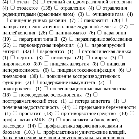
(
4
)
отеки
(
3
)
отечный синдром различной этиологии
(
4
)
отодектоз
(
138
)
отравления
(
4
)
отравления
роденцитидами (крысиным ядом)
(
3
)
очищение глаз
(
4
)
очищение ушных раковин
(
7
)
панкреатит
(
20
)
панкреатит, недостаточность поджелудочной железы
(
27
)
панлейкопения
(
26
)
паппиломатоз
(
6
)
парагрипп
(
19
)
парагрипп типа II
(
2
)
паразитарные заболевания
(
22
)
парвовирусная инфекция
(
1
)
парвовирусный
энтерит
(
32
)
пародонтоз
(
1
)
патологическая линька
(
1
)
перхоть
(
3
)
пиометра
(
21
)
пиорея
(
3
)
пироплазмоз
(
89
)
пищевая аллергия
(
8
)
пищевая
непереносимость
(
6
)
пищевая токсикоинфекция
(
6
)
пневмония
(
38
)
повышение воспроизводительных
функций
(
2
)
поддержание иммунитета
(
2
)
подотрохлеит
(
1
)
послеоперационные вмешательства
(
18
)
послеродовые осложнонения
(
3
)
посттравматический отек
(
1
)
потеря аппетита
(
1
)
почечная недостаточность
(
44
)
прерывание беременности
(
1
)
простатит
(
18
)
противорвотное средство
(
10
)
профилактика МКБ
(
2
)
профилактика блох, вшей,
власоедов
(
14
)
профилактика заражения клещами и
блохами
(
101
)
профилактика и уничтожение клещей,
блох, власоедов, комаров и других двукрылых летающих