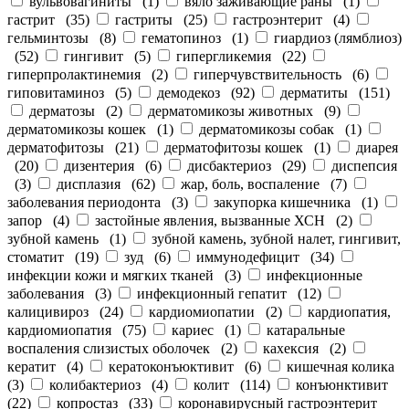
вульвовагиниты
(
1
)
вяло заживающие раны
(
1
)
гастрит
(
35
)
гастриты
(
25
)
гастроэнтерит
(
4
)
гельминтозы
(
8
)
гематопиноз
(
1
)
гиардиоз (лямблиоз)
(
52
)
гингивит
(
5
)
гипергликемия
(
22
)
гиперпролактинемия
(
2
)
гиперчувствительность
(
6
)
гиповитаминоз
(
5
)
демодекоз
(
92
)
дерматиты
(
151
)
дерматозы
(
2
)
дерматомикозы животных
(
9
)
дерматомикозы кошек
(
1
)
дерматомикозы собак
(
1
)
дерматофитозы
(
21
)
дерматофитозы кошек
(
1
)
диарея
(
20
)
дизентерия
(
6
)
дисбактериоз
(
29
)
диспепсия
(
3
)
дисплазия
(
62
)
жар, боль, воспаление
(
7
)
заболевания периодонта
(
3
)
закупорка кишечника
(
1
)
запор
(
4
)
застойные явления, вызванные ХСН
(
2
)
зубной камень
(
1
)
зубной камень, зубной налет, гингивит,
стоматит
(
19
)
зуд
(
6
)
иммунодефицит
(
34
)
инфекции кожи и мягких тканей
(
3
)
инфекционные
заболевания
(
3
)
инфекционный гепатит
(
12
)
калицивироз
(
24
)
кардиомиопатии
(
2
)
кардиопатия,
кардиомиопатия
(
75
)
кариес
(
1
)
катаральные
воспаления слизистых оболочек
(
2
)
кахексия
(
2
)
кератит
(
4
)
кератоконъюктивит
(
6
)
кишечная колика
(
3
)
колибактериоз
(
4
)
колит
(
114
)
конъюнктивит
(
22
)
копростаз
(
33
)
коронавирусный гастроэнтерит