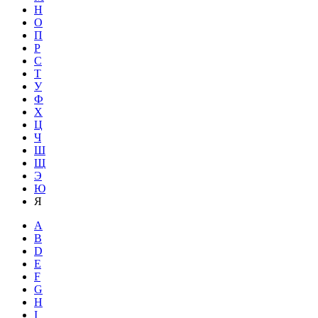
Н
О
П
Р
С
Т
У
Ф
Х
Ц
Ч
Ш
Щ
Э
Ю
Я
A
B
D
E
F
G
H
I