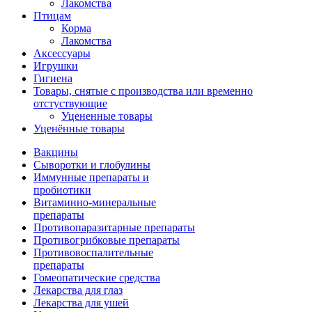
Лакомства
Птицам
Корма
Лакомства
Аксессуары
Игрушки
Гигиена
Товары, снятые с производства или временно
отстуствующие
Уцененные товары
Уценённые товары
Вакцины
Сыворотки и глобулины
Иммунные препараты и
пробиотики
Витаминно-минеральные
препараты
Противопаразитарные препараты
Противогрибковые препараты
Противовоспалительные
препараты
Гомеопатические средства
Лекарства для глаз
Лекарства для ушей