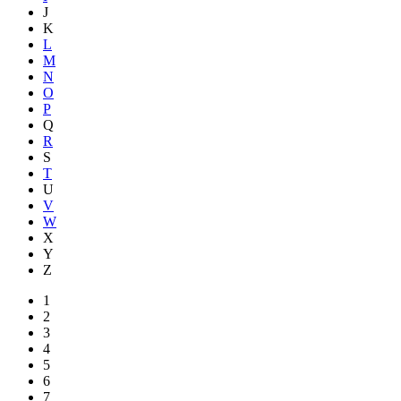
J
K
L
M
N
O
P
Q
R
S
T
U
V
W
X
Y
Z
1
2
3
4
5
6
7