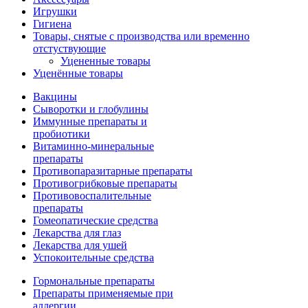
Игрушки
Гигиена
Товары, снятые с производства или временно
отстуствующие
Уцененные товары
Уценённые товары
Вакцины
Сыворотки и глобулины
Иммунные препараты и
пробиотики
Витаминно-минеральные
препараты
Противопаразитарные препараты
Противогрибковые препараты
Противовоспалительные
препараты
Гомеопатические средства
Лекарства для глаз
Лекарства для ушей
Успокоительные средства
Гормональные препараты
Препараты применяемые при
аллергии