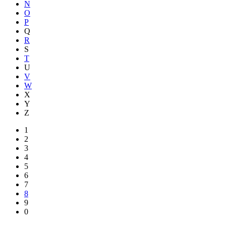
N
O
P
Q
R
S
T
U
V
W
X
Y
Z
1
2
3
4
5
6
7
8
9
0