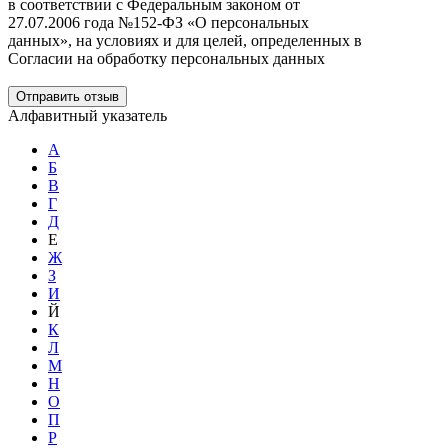
в соответствии с Федеральным законом от
27.07.2006 года №152-ФЗ «О персональных
данных», на условиях и для целей, определенных в
Согласии на обработку персональных данных
Отправить отзыв
Алфавитный указатель
А
Б
В
Г
Д
Е
Ж
З
И
Й
К
Л
М
Н
О
П
Р