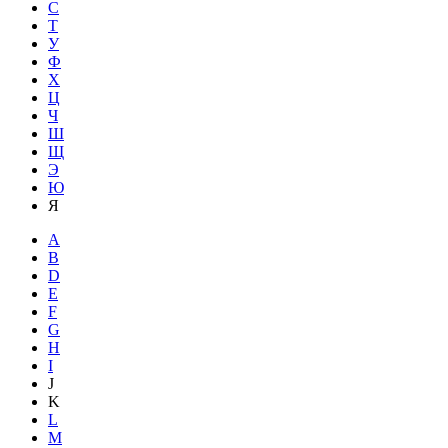
С
Т
У
Ф
Х
Ц
Ч
Ш
Щ
Э
Ю
Я
A
B
D
E
F
G
H
I
J
K
L
M