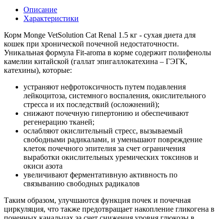
Описание
Характеристики
Корм Monge VetSolution Cat Renal 1.5 кг - сухая диета для
кошек при хронической почечной недостаточности.
Уникальная формула Fit-aroma в корме содержит полифенолы
камелии китайской (галлат эпигаллокатехина – ГЭГК,
катехины), которые:
устраняют нефротоксичность путем подавления
лейкоцитоза, системного воспаления, окислительного
стресса и их последствий (осложнений);
снижают почечную гипертонию и обеспечивают
регенерацию тканей;
ослабляют окислительный стресс, вызываемый
свободными радикалами, и уменьшают повреждение
клеток почечного эпителия за счет ограничения
выработки окислительных уремических токсинов и
окиси азота
увеличивают ферментативную активность по
связыванию свободных радикалов
Таким образом, улучшаются функция почек и почечная
циркуляция, что также предотвращает накопление гликогена в
почечных канальцах за счет снижения уровня глюкозы в