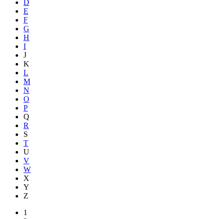
D
E
F
G
H
I
J
K
L
M
N
O
P
Q
R
S
T
U
V
W
X
Y
Z
1