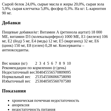
Сырой белок 24,0%, сырые масла и жиры 20,0%, сырая зола
5,9%, сырая клетчатка 5,8%, фосфор 0,3%. На кг: L-карнитин
90 мг.
Добавки
Пищевые добавки/кг: Витамин А (ретинола ацетат) 18 000
МЕ, витамин D3 (холекальциферол) 1000 МЕ, Е1 (железо) 106
мг, Е2 (йод) 5 мг, Е4 (медь) 12 мг, Е5 (марганец) 32 мг, Е6
(цинк) 150 мг, Е8 (селен) 0,28 мг. Консерванты –
антиоксиданты.
Вес кошки (кг)
2
3
4
5
6
7
8
9
10
Рекомендации по кормлению (г/день)
Недостаточный вес
30
40
45
55
65
70
80
90
95
Нормальный вес
25
35
45
50
60
66
75
80
90
Избыточный вес
25
30
40
50
55
60
70
75
80
Показания
хроническая почечная недостаточность
анорексия
недостаточность питания