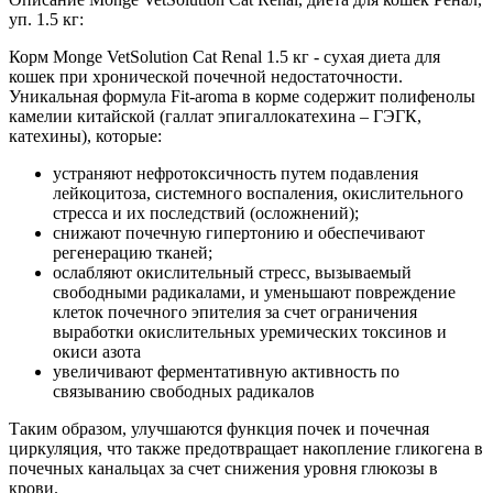
уп. 1.5 кг:
Корм Monge VetSolution Cat Renal 1.5 кг - сухая диета для
кошек при хронической почечной недостаточности.
Уникальная формула Fit-aroma в корме содержит полифенолы
камелии китайской (галлат эпигаллокатехина – ГЭГК,
катехины), которые:
устраняют нефротоксичность путем подавления
лейкоцитоза, системного воспаления, окислительного
стресса и их последствий (осложнений);
снижают почечную гипертонию и обеспечивают
регенерацию тканей;
ослабляют окислительный стресс, вызываемый
свободными радикалами, и уменьшают повреждение
клеток почечного эпителия за счет ограничения
выработки окислительных уремических токсинов и
окиси азота
увеличивают ферментативную активность по
связыванию свободных радикалов
Таким образом, улучшаются функция почек и почечная
циркуляция, что также предотвращает накопление гликогена в
почечных канальцах за счет снижения уровня глюкозы в
крови.