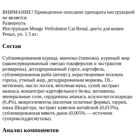
ВНИМАНИЕ! Приведенное описание препарата инструкцией
не является.
Развернуть
Инструкция Monge VetSolution Cat Renal, диета для кошек
Ренал, уп. 1.5 кг:
Состав
Сублимированная курица, маниока (тапиока), куриный жир
(законсервированный смесью токоферолов и экстрактом
розмарина), дегидрированный горох, картофель,
сублимированная рыба (анчоус), нерастворимые волокна
гороха, утиный жир, дегидрированная морковь, DL-
метионин, масло лосося, яблочная мука, сухой экстракт
ананаса, концентрат картофельного белка, витамины,
минеральные соли, сердцевина ананаса, ксилоолигосахариды
(0,4%), микроэлементы (включая хелатные формы), таурин,
юкка Шидигера, экстракт камелии китайской (0,015%),
сублимированная мякоть дыни (0,005% — источник
супероксиддисмутазы).
Анализ компонентов