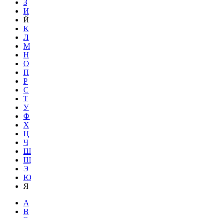
З
И
Й
К
Л
М
Н
О
П
Р
С
Т
У
Ф
Х
Ц
Ч
Ш
Щ
Э
Ю
Я
A
B