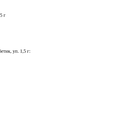
5 г
тик, уп. 1,5 г: