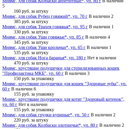
Мнямс, для собак Колбаски аппетитные*, уп. 80 г
В наличии
5
160 руб.
за штуку
Мнямс, для собак Рубец говяжий*, уп. 70 г
В наличии 2
385 руб.
за штуку
Мнямс, для собак Трахея говяжья*, уп. 95 г
В наличии 1
330 руб.
за штуку
Мнямс, для собак Уши говяжьи*, уп. 85 г
В наличии 4
345 руб.
за штуку
Мнямс, для собак Уши крольчьи*, уп. 65 г
В наличии 1
535 руб.
за штуку
Мнямс, для собак Нога баранья*, уп. 180 г
Нет в наличии
470 руб.
за штуку
Мнямс, хрустящие подушечки для стерилизованных кошек
"Профилактика МКБ", уп. 60 г
В наличии 3
150 руб.
за упаковку
Мнямс, хрустящие подушечки для кошек "Здоровые зубы", уп.
60 г
В наличии 6
155 руб.
за упаковку
Мнямс, хрустящие подушечки для котят "Здоровый котенок",
уп. 60 г
Нет в наличии
155 руб.
за упаковку
Мнямс, для собак грудки куриные*, уп. 50 г
В наличии 2
220 руб.
за штуку
Мнямс, для собак Колбаски охотничьи*, уп. 80 г
В наличии 2