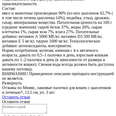
привлекательности.
Состав:
мясо и животные производные 90% (из них цыпленок 62,7% (
в том числе печень цыпленка 14%), индейка, утка), дрожжи,
сахар, минеральные вещества. Питательная ценность на 100 г
(средние значения): сырой белок 37%, жиры 20%, сырая
клетчатка 1%, сырая зола 7%, влага 27%. Питательные
добавки: витамин А 5000 ME/кг, витамин D3 500 ME/кг,
витамин Е 5 мг/кг, таурин 1000 мг/кг. Технологические
добавки: антиоксиданты, консерванты.
Норма потребления: котятам, начиная с 4-х месячного
возраста, давать по 0,5–1 палочки в день, взрослым кошкам
давать по 1–2 палочки в день (в зависимости от размера и
активности кошки). Свежая вода всегда должна быть доступна
вашему питомцу.
ВНИМАНИЕ! Приведенное описание препарата инструкцией
не является.
Развернуть
Отзывы по Мнямс, лакомые палочки для кошек с цыпленком
и печенью*, 13,5 см, уп. 3 шт:
Оставить отзыв
Оставить отзыв