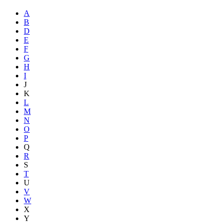
A
B
D
E
F
G
H
I
J
K
L
M
N
O
P
Q
R
S
T
U
V
W
X
Y