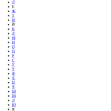
Д
Е
Ж
З
И
Й
К
Л
М
Н
О
П
Р
С
Т
У
Ф
Х
Ц
Ч
Ш
Щ
Э
Ю
Я