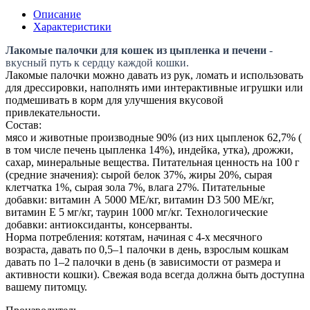
Описание
Характеристики
Лакомые палочки для кошек из цыпленка и печени
-
вкусный путь к сердцу каждой кошки.
Лакомые палочки можно давать из рук, ломать и использовать
для дрессировки, наполнять ими интерактивные игрушки или
подмешивать в корм для улучшения вкусовой
привлекательности.
Состав:
мясо и животные производные 90% (из них цыпленок 62,7% (
в том числе печень цыпленка 14%), индейка, утка), дрожжи,
сахар, минеральные вещества. Питательная ценность на 100 г
(средние значения): сырой белок 37%, жиры 20%, сырая
клетчатка 1%, сырая зола 7%, влага 27%. Питательные
добавки: витамин А 5000 ME/кг, витамин D3 500 ME/кг,
витамин Е 5 мг/кг, таурин 1000 мг/кг. Технологические
добавки: антиоксиданты, консерванты.
Норма потребления: котятам, начиная с 4-х месячного
возраста, давать по 0,5–1 палочки в день, взрослым кошкам
давать по 1–2 палочки в день (в зависимости от размера и
активности кошки). Свежая вода всегда должна быть доступна
вашему питомцу.